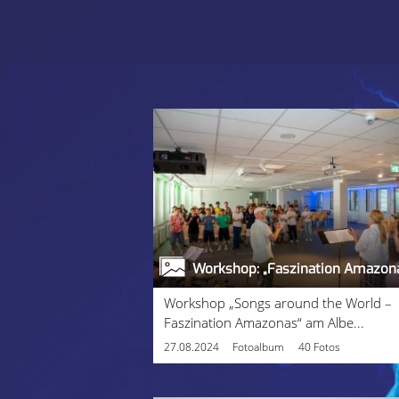
Workshop „Songs around the World –
Faszination Amazonas“ am Albe...
27.08.2024
Fotoalbum
40 Fotos