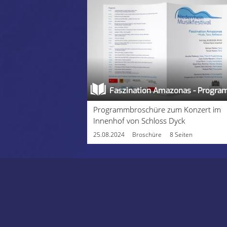
Faszination Amazonas - Progr
Programmbroschüre zum Konzert im
Innenhof von Schloss Dyck
25.08.2024
Broschüre
8 Seiten
← Zurück