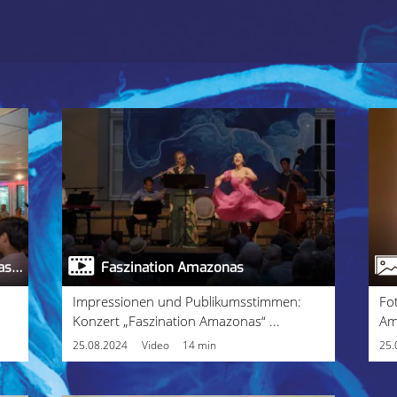
Workshop: „Faszination Amazonas“ - Fotos
Faszination Amazonas
Impressionen und Publikumsstimmen:
Fo
Konzert „Faszination Amazonas“ ...
Am
25.08.2024
Video
14 min
25.