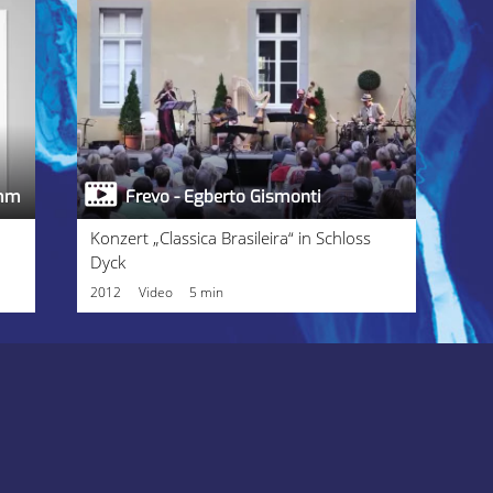
amm
Frevo - Egberto Gismonti
Konzert „Classica Brasileira“ in Schloss
Dyck
2012
Video
5 min