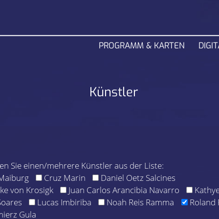
PROGRAMM & KARTEN
DIGIT
Künstler
len Sie einen/mehrere Künstler aus der Liste:
Maiburg
Cruz Marin
Daniel Oetz Salcines
ike von Krosigk
Juan Carlos Arancibia Navarro
Kathy
Soares
Lucas Imbiriba
Noah Reis Ramma
Roland 
ierz Gula