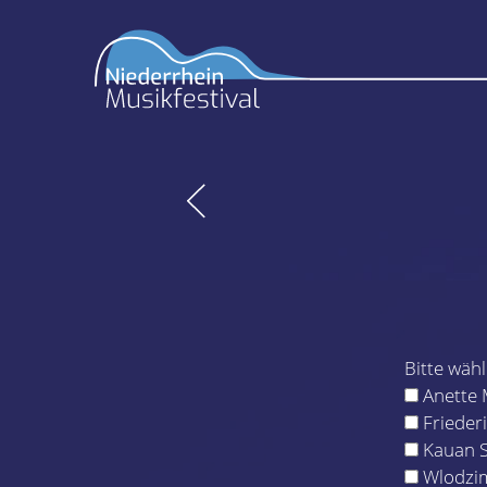
Bitte wäh
Anette 
Frieder
Kauan 
Wlodzim