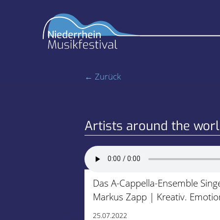
← Zurück
Artists around the wor
Das A-Cappella-Ensemble Singe
Markus Zapp | Kreativ. Emotiona
25.07.2022