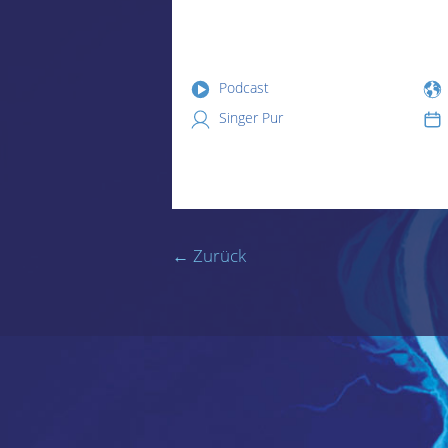
Podcast
Singer Pur
← Zurück