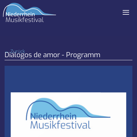
≡
Navigation
überspringen
← Zurück
Diálogos de amor - Programm